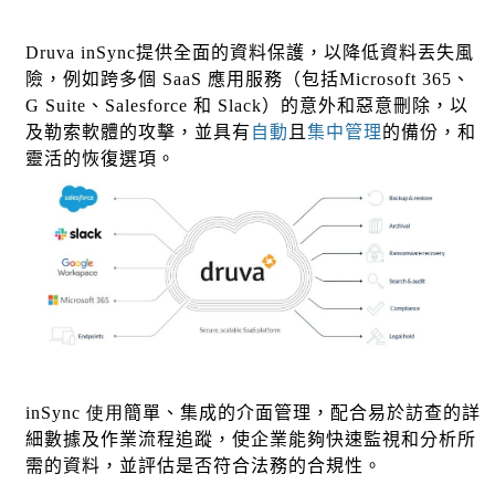
Druva inSync
提供全面的資料保護，以降低資料丟失風
險，例如跨多個
SaaS
應用服務（包括
Microsoft 365
、
G Suite
、
Salesforce
和
Slack
）的意外和惡意刪除，以
及勒索軟體的攻擊，並具有
自動
且
集中管理
的備份，和
靈活的恢復選項。
inSync 使用
簡單、集成的介面管理，配合易於訪查的詳
細數據及作業流程追蹤，使
企業
能夠快速監視和分析所
需的資料，並評估是否符合法務的合規性。