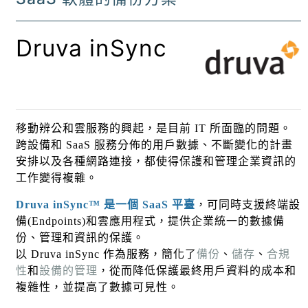
Druva
inSyn
c
移動辨公和雲服務的興起，是目前
IT
所面臨的問題。
跨設備和
SaaS
服務分佈的用戶數據、不斷變化的計畫
安排以及各種網路連接
，
都使得保護和管理企業資訊的
工作變得複雜。
Druva inSync™
是一個
SaaS
平臺
，可同時支援
終
端設
備
(Endpoints)
和雲應用程式，提供企業統一的數據備
份、管理和資訊的保護。
以 Druva inSync
作為服務，簡化了
備份
、
儲存
、
合規
性
和
設備的管理
，從而降低保護最終用戶資料的成本和
複雜性，並提高了數據可見性。