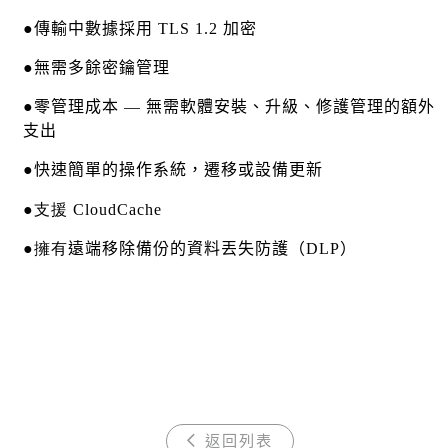
●
傳輸中數據採用
TLS 1.2
加密
●
無需多餘密鑰管理
●
零管理成本
—
無需軟體安裝、升級、修護管理的額外
支出
●
快速簡單的操作系統，遷移或
設備更新
●支援
CloudCache
●擁有
遠端移除備份的資料丟失防護（
DLP
）
返回列表