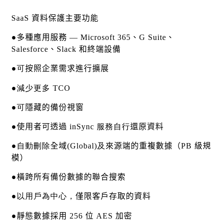
SaaS
資料保護
主要功能
●
多種應用服務
— Microsoft 365
、
G Suite
、
Salesforce
、
Slack
和終端設備
●可
按照企業需求進行擴展
●減少更多 TCO
●可
隱藏的備份視窗
●
使用者可透過
inSync 服務自行
還原資料
●自動刪除
全域
(Global)及
來源端的
重複數據（
PB
級規
模）
●
橫跨所有備份數據的聯合搜索
●以用戶為中心，
僅限客戶存取的資料
●
靜態數據採用
256
位
AES
加密