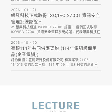
出 「Proxmox VE (PVE) 企業虛擬化與資料保護解決方
案」，結合軟硬體整合實力，協助企業無痛轉型！ Prox...
2026 - 01 - 21
銀興科技正式取得 ISO/IEC 27001 資訊安全
管理系統認證。
🎉 銀興科技通過 ISO/IEC 27001 認證！ 我們正式取得
ISO/IEC 27001 資訊安全管理系統認證，代表銀興科技在
資訊安全、風險管理與服務流程上皆符合國際標準。 未
來，我們將持續以更專業、更嚴謹的資安管理，為客戶
2025 - 10 - 20
提...
臺銀114年共同供應契約 (114年電腦設備用
品(企業電腦))
訂約機關：臺灣銀行股份有限公司 標案案號：LP5-
114015 契約起始日期：114 年 09 月 03 日契約終止日
期：115 年 08 月 31 日 分類：電腦設備用品(企業電腦)
契約編號：25-LP5-03327組別：第一組伺服器第...
LECTURE