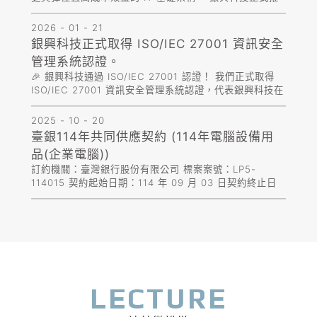
出 「Proxmox VE (PVE) 企業虛擬化與資料保護解決方
案」，結合軟硬體整合實力，協助企業無痛轉型！ Prox...
2026 - 01 - 21
銀興科技正式取得 ISO/IEC 27001 資訊安全
管理系統認證。
🎉 銀興科技通過 ISO/IEC 27001 認證！ 我們正式取得
ISO/IEC 27001 資訊安全管理系統認證，代表銀興科技在
資訊安全、風險管理與服務流程上皆符合國際標準。 未
來，我們將持續以更專業、更嚴謹的資安管理，為客戶
2025 - 10 - 20
提...
臺銀114年共同供應契約 (114年電腦設備用
品(企業電腦))
訂約機關：臺灣銀行股份有限公司 標案案號：LP5-
114015 契約起始日期：114 年 09 月 03 日契約終止日
期：115 年 08 月 31 日 分類：電腦設備用品(企業電腦)
契約編號：25-LP5-03327組別：第一組伺服器第...
LECTURE