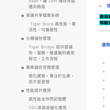
Xsan，讓 SAN 儲存效能
c.
邁向極致
高速共享檔案系統
通過
頻驗
Tiger Store 高性能、靈
____
活性、可擴展性
分層儲存管理
優
Tiger Bridge 提供雲儲
存、服務，維護舊的應用
程式、工作流程
•
專案儲存空間管理
•
簡化運營，專注於生產，
•
而不是管理
•
性能提升應用
•
高性能全快閃記憶體
•
VDI/桌面虛擬化應用