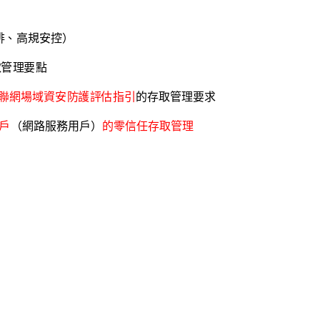
排
、高
規
安
控
）
取
管
理
要點
聯網
場
域
資
安
防
護
評
估
指
引
的
存
取
管
理要
求
戶
（
網
路服
務
用
戶
）
的
零
信
任
存
取
管
理