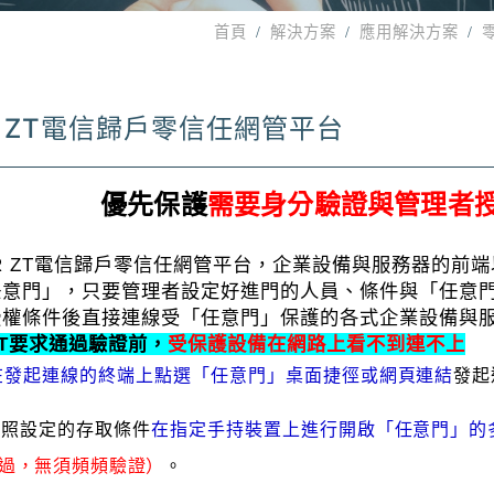
首頁
解決方案
應用解決方案
R ZT電信歸戶零信任網管平台
優先保護
需要身分驗證與管理者
 ZT
電信歸戶零信任網管平台，企業設備與服務器的前端
任意門」，只要管理者設定好進門的人員、條件與「任意
授權條件後直接連線受「任意門」保護的各式企業設備與
T
要求通過驗證前，
受保護設備在網路上看不到連不上
在發起連線的終端
上
點選「任意門」桌面捷徑或網
頁
連結
發起
依照設定的存取條
件
在指定手持裝置上進行開啟「
任
意門」的
過
，
無須頻頻驗
證
）
。