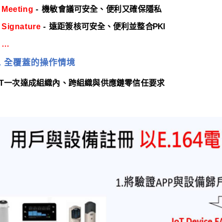
Meeting
-
機敏會議可安
全
、
便
利
又
確
保
隱私
Signature
-
遠距簽核可安
全
、
便
利
並
整
合
PKI
…
 全覆蓋的操作情境
T
⼀次達成組織內、跨組織與供應鏈零信任要求