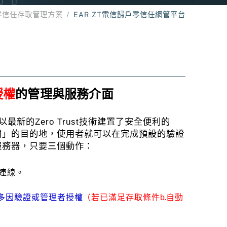
零信任存取管理方案
EAR ZT電信歸戶零信任網管平台
授權
的管理與服務介面
以最新的
Zero Trust
技術建置了安全便利的
門」的目的地，使用者就可以在完成預設的驗證
服務器，只要三個動作：
連線。
多因驗證或管理者授
權
（若已滿
足存取條
件
b.
自動