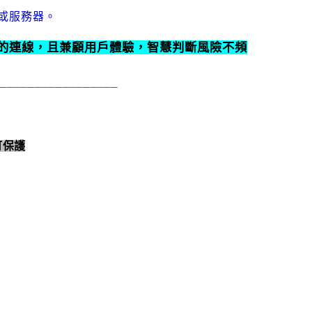
或服務器。
的連線，且兼顧用戶體驗，智慧判斷風險不頻
_________________
可
保
護