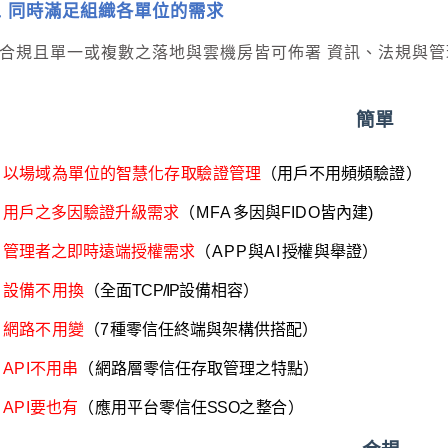
 同時滿足組織各單位的需求
合規且單⼀或複數之落地與雲機房皆可佈署 資訊、法規與
簡單
以場域為單位
的
智慧
化
存
取
驗
證
管
理
（
用
戶
不
用頻
頻驗證）
用
戶
之
多
因
驗證
升
級
需
求
（
MFA
多
因
與
FIDO
皆內
建
)
管
理
者
之
即
時遠
端
授
權
需
求
（
APP
與
AI
授
權
與
舉
證
）
設備不用換
（
全
面
TCP/IP
設
備
相
容）
網路不用變
（
7
種
零
信
任
終
端
與
架
構
供
搭
配）
API
不用串
（
網
路
層
零
信
任
存
取
管
理
之
特
點
）
API
要也有
（
應
用
平
台
零
信
任
SSO
之
整
合）