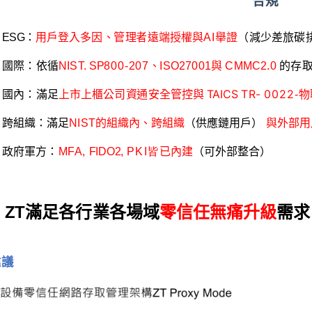
合規
ESG
：
用戶登入
多
因
、
管
理
者
遠
端
授
權
與
AI
舉證
（減少差旅碳
國際：依循
NIST.
SP
800-207
、
ISO27001
與 CMMC2.0
的存
TAICS
TR-
0022
國內：滿足
上
市
上櫃
公
司
資
通
安
全
管
控
與
-
物
跨
組
織
：
滿
足
NIST的
組
織
內
、
跨組
織
（
供
應
鏈
用戶
）
與外部用
政
府
軍
方
：
MFA,
FIDO2,
PKI皆
已
內
建
（
可
外
部整
合）
ZT
滿足各行業
各
場
域
零
信
任
無
痛
升
級
需
求
建議