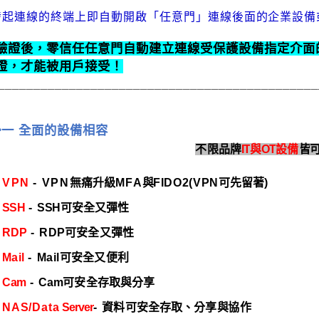
發起連線的終端上
即
自動開啟「任意門」連線後面
的
企業設備
驗證後，零信任任意門自動建立連線受保護設備指定介面
證，才能被用戶接受！
_____________________________________________
勢
⼀
全面的設備相容
不限品牌
IT
與
OT
設
備
皆
VPN
-
VPN
無
痛
升
級
MFA
與
FIDO2(VPN
可
先
留
著
)
SSH
-
SSH
可安全又
彈
性
RDP
-
RDP
可安全
又
彈性
Mail
-
Mail
可安全又便利
Cam
-
Cam
可安全存取
與
分享
NAS/Data
Server
-
資料可安全存
取
、
分
享
與
協作