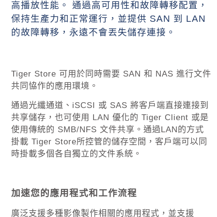
高播放性能。 通過高可用性和故障轉移配置，
保持生產力和正常運行，並提供
SAN
到
LAN
的故障轉移，永遠不會丟失儲存連接。
Tiger Store
可用於同時需要
SAN
和
NAS
進行文件
共同恊作的應用環境。
通過光纖通道、
iSCSI
或
SAS
將客戶端直接連接到
共享儲存，也可使用
LAN
優化的
Tiger Client
或是
使用傳統的
SMB/NFS
文件共享。通過
LAN
的方式
掛載
Tiger Store
所控管的儲存空間，客戶端可以同
時掛載多個各自獨立的文件系統。
加速您的應用程式和工作流程
廣泛支援多種影像製作相關的應用程式，並支援