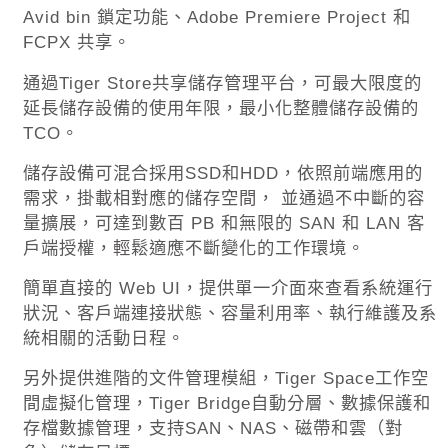
Avid bin
鎖定功能、
Adobe Premiere Project
和
FCPX
共享。
通過
Tiger Store
共享儲存管理平台，可最大限度的
延長儲存設備的使用年限，最小化整體儲存設備的
TCO
。
儲存設備可混合採用
SSD
和
HDD
，依照前端應用的
需求，掛載相對應的儲存空間， 並通過不中斷的容
量擴展，可達到數百
PB
和無限的
SAN
和
LAN
客
戶端授權，輕鬆適應不斷變化的工作環境。
簡單直接的
Web UI
，提供單一介面來查看系統運行
狀況、客戶端連接狀態、容量利用率、執行維護及系
統相關的活動日程。
另外提供進階的文件管理模組，
Tiger Space
工作空
間虛擬化管理，
Tiger Bridge
自動分層、數據保護和
存檔數據管理，支持
SAN
、
NAS
、磁帶和雲（對