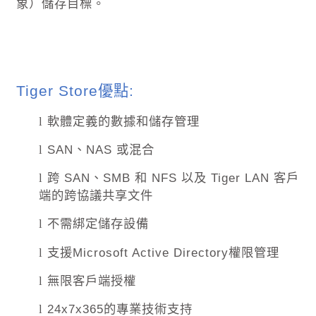
象）儲存目標。
Tiger Store
優點
:
軟體定義的數據和儲存管理
l
SAN
、
NAS
或混合
l
跨
SAN
、
SMB
和
NFS
以及
Tiger LAN
客戶
l
端的跨協議共享文件
不需綁定儲存設備
l
支援
Microsoft Active Directory
權限管理
l
無限客戶端授權
l
24x7x365
的專業技術支持
l