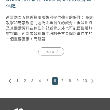
保障
新計劃為五個數據風險類別提供強大的保護： 網路
攻擊和勒索軟體問題為企業潛在的威脅，但是組織
及其關鍵資料在這些外部威脅之外也可能面臨著無
數挑戰，內部威脅和員工培訓是常見網路事件中的
一個重要因素，而隨著...
more
1
2
3
4
5
6
7
8
9
10