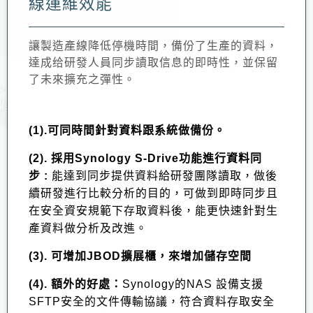
線運維效能
讓
製造產線降低停機時間，備份了生產的資料，
達成给研發人員同步讀取信息的即時性，並保留
了
未來擴充之彈性
。
(1).
可同時間針對資料跟系統做備份。
(2).
採用
Synology S-Drive
功能進行資料同
步
:
能達到同步提供資料給研發團隊讀取，做後
續研發進行比較分析的目的，可做到即時同步且
在安全資安規範下存取資料後，能更快速針對生
產資料做分析及改進
。
(3).
可增加
JBOD
擴展櫃，來增加儲存空間
(4).
額外的好處：
Synology
的
NAS
設備支援
SFTP
安全的文件傳輸協議，符合資料存取安全